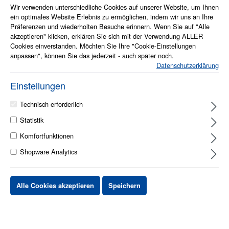
Wir verwenden unterschiedliche Cookies auf unserer Website, um Ihnen
ein optimales Website Erlebnis zu ermöglichen, indem wir uns an Ihre
Präferenzen und wiederholten Besuche erinnern. Wenn Sie auf "Alle
akzeptieren" klicken, erklären Sie sich mit der Verwendung ALLER
Cookies einverstanden. Möchten Sie Ihre "Cookie-Einstellungen
anpassen", können Sie das jederzeit - auch später noch.
Datenschutzerklärung
Info zum Artikel
Einstellungen
Unterstützt 8K60Hz (7680 x 4320) Auflösung für hohe Bildschärfe
Vergoldete Stifte sorgen für eine zuverlässige, korrosionsbeständige
Technisch erforderlich
Verbindung
Ultra High Speed HDMI-Kabel mit Ethernet für umfassende
Statistik
Audio-/Video- und Internet-Konnektivität
Doppelt abgeschirmt zur Minimierung von Interferenzen und
Komfortfunktionen
Maximierung der Qualität
Shopware Analytics
Kompatibel mit 3D-Transmission, ARC und HEC für ein vielseitiges
Multimedia-Erlebnis
10 - 15 Werktage
Alle Cookies akzeptieren
Speichern
Stück
Preis netto