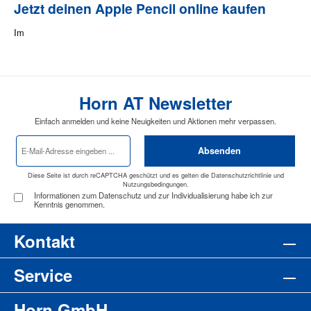
Jetzt deinen Apple Pencil online kaufen
Im
Horn AT Newsletter
Einfach anmelden und keine Neuigkeiten und Aktionen mehr verpassen.
E-
Absenden
Mail-
Adresse
*
Diese Seite ist durch reCAPTCHA geschützt und es gelten die
Datenschutzrichtlinie
und
Nutzungsbedingungen
.
Informationen zum Datenschutz und zur Individualisierung habe ich zur
Kenntnis genommen.
Kontakt
Service
Horn GmbH