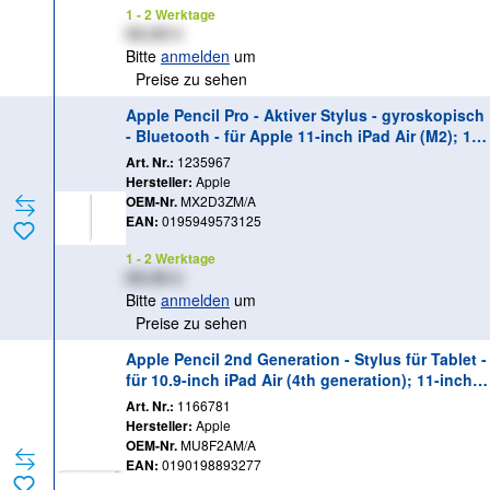
1 - 2 Werktage
XX,XX €
Bitte
anmelden
um
Preise zu sehen
Apple Pencil Pro - Aktiver Stylus - gyroskopisch
- Bluetooth - für Apple 11-inch iPad Air (M2); 11-
inch iPad Pro (M4); 13-inch iPad Air (M2); 13-inc
Art. Nr.:
1235967
h iPad Pro (M4); iPad mini (A17 Pro)
Hersteller:
Apple
OEM-Nr.
MX2D3ZM/A
EAN:
0195949573125
1 - 2 Werktage
XX,XX €
Bitte
anmelden
um
Preise zu sehen
Apple Pencil 2nd Generation - Stylus für Tablet -
für 10.9-inch iPad Air (4th generation); 11-inch i
Pad Pro (1st generation, 2nd generation, 3rd ge
Art. Nr.:
1166781
neration); 12.9-inch iPad Pro (3rd generation, 4t
Hersteller:
Apple
h generation, 5th generation)
OEM-Nr.
MU8F2AM/A
EAN:
0190198893277