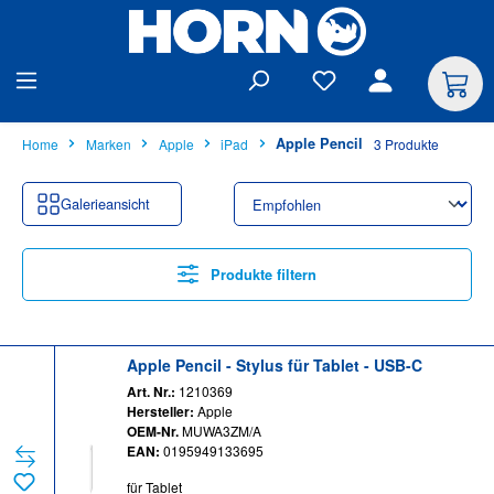
alt springen
Apple Pencil
Home
Marken
Apple
iPad
3 Produkte
Galerieansicht
Produkte filtern
Apple Pencil - Stylus für Tablet - USB-C
Art. Nr.:
1210369
Hersteller:
Apple
OEM-Nr.
MUWA3ZM/A
EAN:
0195949133695
für Tablet