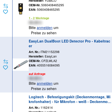
Hersteller:
YUBICO
OEM-Nr.
5060408465295
EAN:
5060408465295
1 - 2 Werktage
XX,XX €
Bitte
anmelden
um
Preise zu sehen
EasyLan DualBoot LED Detector Pro - Kabeltrac
er
Art. Nr.:
ITM21152298
Hersteller:
EasyLan
OEM-Nr.
CPZLWLA2
EAN:
4055516084095
auf Anfrage
XX,XX €
Bitte
anmelden
um
Preise zu sehen
Logitech - Befestigungskit (Deckenmontage, Mi
krofonhalter) - für Mikrofon - weiß - Deckenmont
age, hängend - für Rally Mic Pod; Room Solutio
Art. Nr.:
1162414
n Large
Logitech