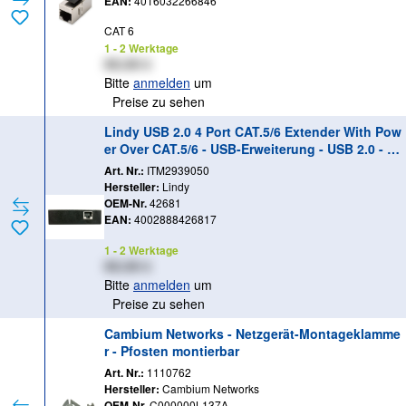
EAN:
4016032266846
CAT 6
1 - 2 Werktage
XX,XX €
Bitte
anmelden
um
Preise zu sehen
Lindy USB 2.0 4 Port CAT.5/6 Extender With Pow
er Over CAT.5/6 - USB-Erweiterung - USB 2.0 - üb
er CAT 5/6 - 4 Anschlüsse - bis zu 50 m
Art. Nr.:
ITM2939050
Hersteller:
Lindy
OEM-Nr.
42681
EAN:
4002888426817
1 - 2 Werktage
XX,XX €
Bitte
anmelden
um
Preise zu sehen
Cambium Networks - Netzgerät-Montageklamme
r - Pfosten montierbar
Art. Nr.:
1110762
Hersteller:
Cambium Networks
OEM-Nr.
C000000L137A