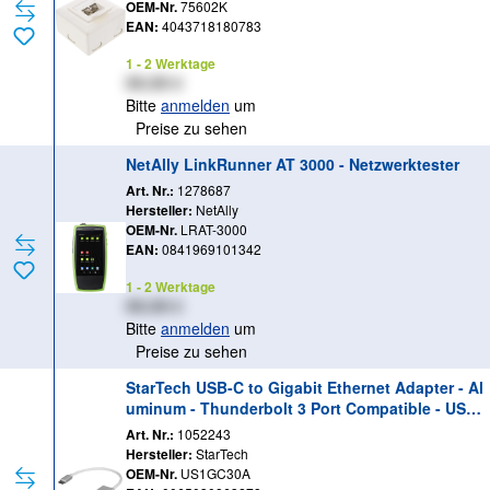
OEM-Nr.
75602K
EAN:
4043718180783
1 - 2 Werktage
XX,XX €
Bitte
anmelden
um
Preise zu sehen
NetAlly LinkRunner AT 3000 - Netzwerktester
Art. Nr.:
1278687
Hersteller:
NetAlly
OEM-Nr.
LRAT-3000
EAN:
0841969101342
1 - 2 Werktage
XX,XX €
Bitte
anmelden
um
Preise zu sehen
StarTech USB-C to Gigabit Ethernet Adapter - Al
uminum - Thunderbolt 3 Port Compatible - USB
Type C Network Adapter (US1GC30A) - Netzwerk
Art. Nr.:
1052243
adapter - USB-C - Gigabit Ethernet - Silber
Hersteller:
StarTech
OEM-Nr.
US1GC30A