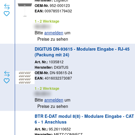
Hersteller:
OEM-Nr.
952-000123
EAN:
0097855179432
1 - 2 Werktage
XX,XX €
Bitte
anmelden
um
Preise zu sehen
DIGITUS DN-93615 - Modulare Eingabe - RJ-45
(Packung mit 24)
Art. Nr.:
1035812
Hersteller:
DIGITUS
OEM-Nr.
DN-93615-24
EAN:
4016032373087
1 - 2 Werktage
XX,XX €
Bitte
anmelden
um
Preise zu sehen
BTR E-DAT modul 8(8) - Modulare Eingabe - CAT
6 - 1 Anschluss
Art. Nr.:
95.26110652
Hersteller:
METZ CONNECT