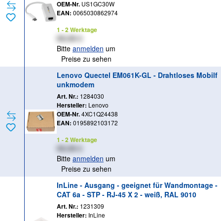
OEM-Nr.
US1GC30W
EAN:
0065030862974
1 - 2 Werktage
XX,XX €
Bitte
anmelden
um
Preise zu sehen
Lenovo Quectel EM061K-GL - Drahtloses Mobilf
unkmodem
Art. Nr.:
1284030
Hersteller:
Lenovo
OEM-Nr.
4XC1Q24438
EAN:
0195892103172
1 - 2 Werktage
XX,XX €
Bitte
anmelden
um
Preise zu sehen
InLine - Ausgang - geeignet für Wandmontage -
CAT 6a - STP - RJ-45 X 2 - weiß, RAL 9010
Art. Nr.:
1231309
Hersteller:
InLine