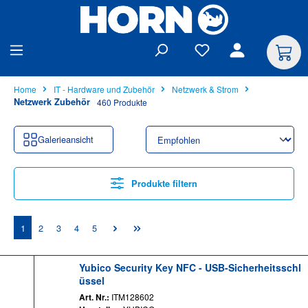
alt springen
Home
IT - Hardware und Zubehör
Netzwerk & Strom
Netzwerk Zubehör
460 Produkte
Galerieansicht
Produkte filtern
Seite
Seite
Seite
Seite
Seite
1
2
3
4
5
Yubico Security Key NFC - USB-Sicherheitsschl
üssel
Art. Nr.:
ITM128602