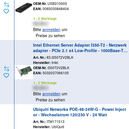
OEM-Nr.
USB31000S
EAN:
0065030848404
1 - 2 Werktage
XX,XX €
Bitte
anmelden
um
Preise zu sehen
Intel Ethernet Server Adapter I350-T2 - Netzwerk
adapter - PCIe 2.1 x4 Low-Profile - 1000Base-T x
2
Art. Nr.:
83.I350T2V2BLK
Hersteller:
Intel
OEM-Nr.
I350T2V2BLK
EAN:
5032037066105
1 - 2 Werktage
XX,XX €
Bitte
anmelden
um
Preise zu sehen
Ubiquiti Networks POE-48-24W-G - Power Inject
or - Wechselstrom 120/230 V - 24 Watt
Art. Nr.:
ITM171513
Hersteller:
UbiQuiti