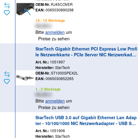
OEM-Nr.
RJ45COVER
EAN:
0065030890298
10 - 15 Werktage
XX,XX €
Bitte
anmelden
um
Preise zu sehen
StarTech Gigabit Ethernet PCI Express Low Profi
le Netzwerkkarte - PCIe Server NIC Netzwerkadap
ter 10 / 100 / 1000 Mbit/s - Netzwerkadapter - PCI
Art. Nr.:
1051997
e Low-Profile - Gigabit Ethernet x 1
Hersteller:
StarTech
OEM-Nr.
ST1000SPEX2L
EAN:
0065030852265
1 - 2 Werktage
XX,XX €
Bitte
anmelden
um
Preise zu sehen
StarTech USB 3.0 auf Gigabit Ethernet Lan Adap
ter - 10/100/1000 NIC Netzwerkadapter - USB Sup
erSpeed auf RJ45 Stecker/Buchse - Netzwerkada
Art. Nr.:
1051906
pter - USB 3.0 - Gigabit Ethernet - Schwarz
Hersteller:
StarTech