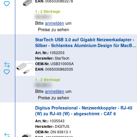
EAN:
0065030863278
1 - 2 Werktage
XX,XX €
Bitte
anmelden
um
Preise zu sehen
StarTech USB 3.0 auf Gigabit Netzwerkadapter -
Silber - Schlankes Aluminium Design für MacBo
ok, Chromebook oder Tablet - Netzwerkadapter -
Art. Nr.:
1052203
USB 3.0 - Gigabit Ethernet x 1 - Silber
Hersteller:
StarTech
OEM-Nr.
USB31000SA
EAN:
0065030862035
1 - 2 Werktage
XX,XX €
Bitte
anmelden
um
Preise zu sehen
Digitus Professional - Netzwerkkoppler - RJ-45
(W) zu RJ-45 (W) - abgeschirmt - CAT 6
Art. Nr.:
1035543
Hersteller:
DIGITUS
OEM-Nr.
DN-93613-1