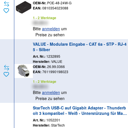
OEM-Nr.
POE-48-24W-G
EAN:
0810354023088
1 - 2 Werktage
XX,XX €
Bitte
anmelden
um
Preise zu sehen
VALUE - Modulare Eingabe - CAT 6a - STP - RJ-4
5 - Silber
Art. Nr.:
1232895
Hersteller:
VALUE
OEM-Nr.
26.99.0366
EAN:
7611990198023
1 - 2 Werktage
XX,XX €
Bitte
anmelden
um
Preise zu sehen
StarTech USB-C auf Gigabit Adapter - Thunderb
olt 3 kompatibel - Weiß - Unterstützung für Mac
book, Windows, Chrome OS - Netzwerkadapter -
Art. Nr.:
1052201
USB-C - Gigabit Ethernet - weiß
Hersteller:
StarTech