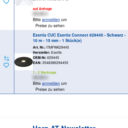
auf Anfrage
XX,XX €
Bitte
anmelden
um
Preise zu sehen
Exertis CUC Exertis Connect 629445 - Schwarz -
10 m - 15 mm - 1 Stück(e)
Art. Nr.:
ITMFW629445
Hersteller:
Exertis
OEM-Nr.
629445
EAN:
3548386294455
1 - 2 Werktage
XX,XX €
Bitte
anmelden
um
Preise zu sehen