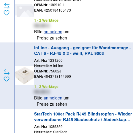
OEM-Nr.
130910-I
EAN:
4250184105473
1 - 2 Werktage
XX,XX €
Bitte
anmelden
um
Preise zu sehen
InLine - Ausgang - geeignet für Wandmontage -
CAT 6 - RJ-45 X 2 - weiß, RAL 9003
Art. Nr.:
1231200
Hersteller:
InLine
OEM-Nr.
75602J
EAN:
4043718144990
1 - 2 Werktage
XX,XX €
Bitte
anmelden
um
Preise zu sehen
StarTech 100er Pack RJ45 Blindstopfen - Wieder
verwendbarer RJ45 Staubschutz / Abdeckkappe
- Einrastbare RJ45 Dust Covers (RJ45COVER) -
Art. Nr.:
1085359
Schutzumschlag - Schwarz (Packung mit 100)
Hersteller:
StarTech