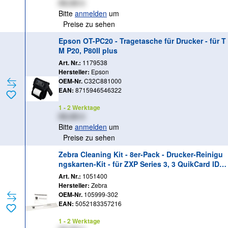
XX,XX €
Bitte
anmelden
um
Preise zu sehen
Epson OT-PC20 - Tragetasche für Drucker - für T
M P20, P80II plus
Art. Nr.:
1179538
Hersteller:
Epson
OEM-Nr.
C32C881000
EAN:
8715946546322
1 - 2 Werktage
XX,XX €
Bitte
anmelden
um
Preise zu sehen
Zebra Cleaning Kit - 8er-Pack - Drucker-Reinigu
ngskarten-Kit - für ZXP Series 3, 3 QuikCard ID S
olution
Art. Nr.:
1051400
Hersteller:
Zebra
OEM-Nr.
105999-302
EAN:
5052183357216
1 - 2 Werktage