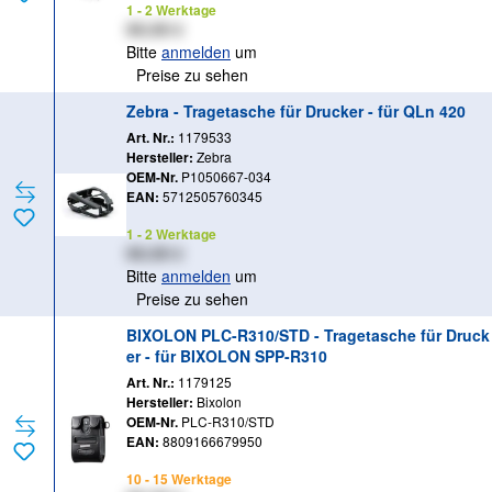
1 - 2 Werktage
XX,XX €
Bitte
anmelden
um
Preise zu sehen
Zebra - Tragetasche für Drucker - für QLn 420
Art. Nr.:
1179533
Hersteller:
Zebra
OEM-Nr.
P1050667-034
EAN:
5712505760345
1 - 2 Werktage
XX,XX €
Bitte
anmelden
um
Preise zu sehen
BIXOLON PLC-R310/STD - Tragetasche für Druck
er - für BIXOLON SPP-R310
Art. Nr.:
1179125
Hersteller:
Bixolon
OEM-Nr.
PLC-R310/STD
EAN:
8809166679950
10 - 15 Werktage