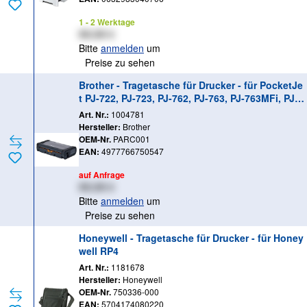
1 - 2 Werktage
XX,XX €
Bitte
anmelden
um
Preise zu sehen
Brother - Tragetasche für Drucker - für PocketJe
t PJ-722, PJ-723, PJ-762, PJ-763, PJ-763MFi, PJ-7
73
Art. Nr.:
1004781
Hersteller:
Brother
OEM-Nr.
PARC001
EAN:
4977766750547
auf Anfrage
XX,XX €
Bitte
anmelden
um
Preise zu sehen
Honeywell - Tragetasche für Drucker - für Honey
well RP4
Art. Nr.:
1181678
Hersteller:
Honeywell
OEM-Nr.
750336-000
EAN:
5704174080220