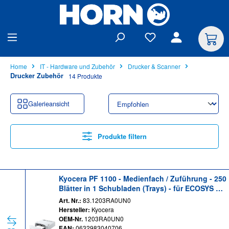
alt springen
Home
IT - Hardware und Zubehör
Drucker & Scanner
Drucker Zubehör
14 Produkte
Galerieansicht
Produkte filtern
Kyocera PF 1100 - Medienfach / Zuführung - 250
Blätter in 1 Schubladen (Trays) - für ECOSYS M2
040, M2135, M2540, M2635, M2640, M2735, P204
Art. Nr.:
83.1203RA0UN0
0, P2235
Hersteller:
Kyocera
OEM-Nr.
1203RA0UN0
EAN:
0632983040706