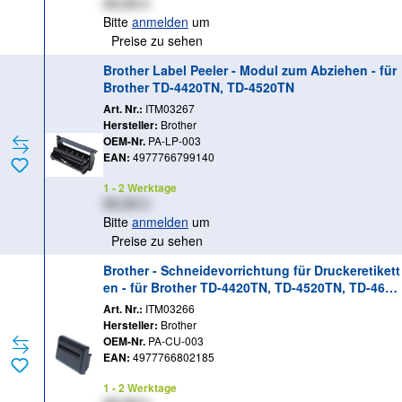
XX,XX €
Bitte
anmelden
um
Preise zu sehen
Brother Label Peeler - Modul zum Abziehen - für
Brother TD-4420TN, TD-4520TN
Art. Nr.:
ITM03267
Hersteller:
Brother
OEM-Nr.
PA-LP-003
EAN:
4977766799140
1 - 2 Werktage
XX,XX €
Bitte
anmelden
um
Preise zu sehen
Brother - Schneidevorrichtung für Druckeretikett
en - für Brother TD-4420TN, TD-4520TN, TD-4650
TNWB, TD-4650TNWBR, TD-4750TNWB, TD-4750
Art. Nr.:
ITM03266
TNWBR
Hersteller:
Brother
OEM-Nr.
PA-CU-003
EAN:
4977766802185
1 - 2 Werktage