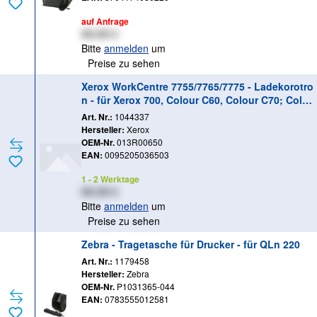
auf Anfrage
XX,XX €
Bitte
anmelden
um
Preise zu sehen
Xerox WorkCentre 7755/7765/7775 - Ladekorotro
n - für Xerox 700, Colour C60, Colour C70; Color
C60, C70; PrimeLink C9065, C9070; WorkCentre
Art. Nr.:
1044337
570
Hersteller:
Xerox
OEM-Nr.
013R00650
EAN:
0095205036503
1 - 2 Werktage
XX,XX €
Bitte
anmelden
um
Preise zu sehen
Zebra - Tragetasche für Drucker - für QLn 220
Art. Nr.:
1179458
Hersteller:
Zebra
OEM-Nr.
P1031365-044
EAN:
0783555012581