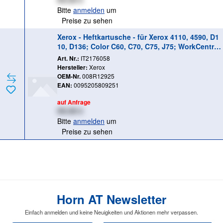
XX,XX €
Bitte
anmelden
um
Preise zu sehen
Xerox - Heftkartusche - für Xerox 4110, 4590, D1
10, D136; Color C60, C70, C75, J75; WorkCentre
7556, 76XX, 78XX
Art. Nr.:
IT2176058
Hersteller:
Xerox
OEM-Nr.
008R12925
EAN:
0095205809251
auf Anfrage
XX,XX €
Bitte
anmelden
um
Preise zu sehen
Horn AT Newsletter
Einfach anmelden und keine Neuigkeiten und Aktionen mehr verpassen.