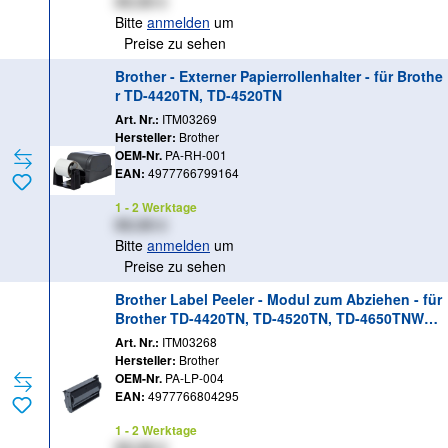
XX,XX €
Bitte
anmelden
um
Preise zu sehen
Brother - Externer Papierrollenhalter - für Brothe
r TD-4420TN, TD-4520TN
Art. Nr.:
ITM03269
Hersteller:
Brother
OEM-Nr.
PA-RH-001
EAN:
4977766799164
1 - 2 Werktage
XX,XX €
Bitte
anmelden
um
Preise zu sehen
Brother Label Peeler - Modul zum Abziehen - für
Brother TD-4420TN, TD-4520TN, TD-4650TNWB,
TD-4650TNWBR, TD-4750TNWB, TD-4750TNWBR
Art. Nr.:
ITM03268
Hersteller:
Brother
OEM-Nr.
PA-LP-004
EAN:
4977766804295
1 - 2 Werktage